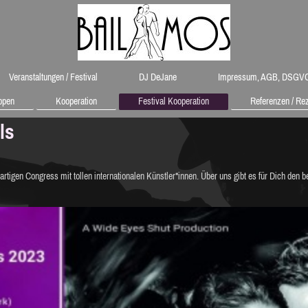
Veranstaltungen / Festival
DJ DeJane
Impressum, AGB, DSGV
ppen
Kooperation
Festival Kooperation
Referenzen / Re
als
igen Congress mit tollen internationalen Künstler*innen. Über uns gibt es für Dich den be