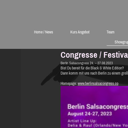
Home / News
Kurs Angebot
Team
Showgru
Congresse / Festiv
Berlin Salsacongress 24. – 27.08.2023
Bist Du bereit für die Black & White Edition?
Dann komm mit uns nach Berlin zu einem großart
Homepage:
www.berlinsalsacongress.co